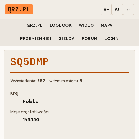
QRZ.PL
◐
A−
A+
QRZ.PL
LOGBOOK
WIDEO
MAPA
PRZEMIENNIKI
GIEŁDA
FORUM
LOGIN
SQ5DMP
Wyświetlenia:
382
· w tym miesiącu:
5
Kraj
Polska
Moje częstotliwości
145550