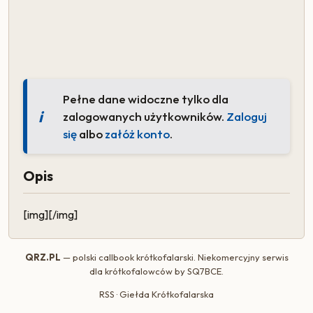
Pełne dane widoczne tylko dla
zalogowanych użytkowników.
Zaloguj
się
albo
załóż konto
.
Opis
[img][/img]
QRZ.PL
— polski callbook krótkofalarski. Niekomercyjny serwis
dla krótkofalowców by
SQ7BCE
.
RSS
·
Giełda Krótkofalarska